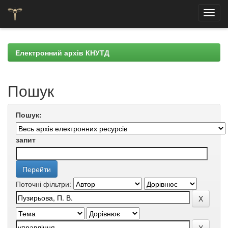
Skip
navigation
Електронний архів КНУТД
Пошук
Пошук:
запит
Поточні фільтри: