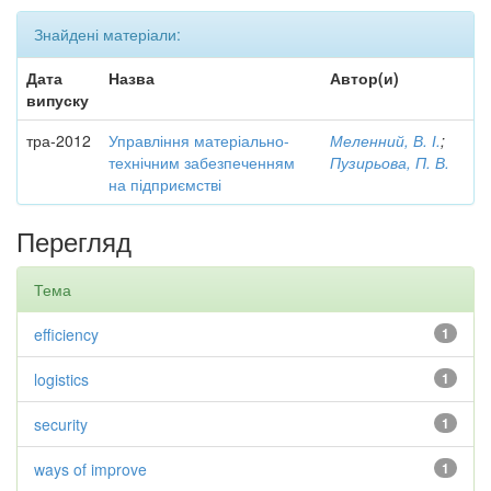
Знайдені матеріали:
Дата
Назва
Автор(и)
випуску
тра-2012
Управління матеріально-
Меленний, В. І.
;
технічним забезпеченням
Пузирьова, П. В.
на підприємстві
Перегляд
Тема
efficiency
1
logistics
1
security
1
ways of improve
1