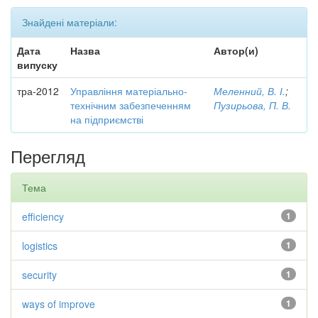
Знайдені матеріали:
Дата
Назва
Автор(и)
випуску
тра-2012
Управління матеріально-
Меленний, В. І.
;
технічним забезпеченням
Пузирьова, П. В.
на підприємстві
Перегляд
Тема
efficiency
1
logistics
1
security
1
ways of improve
1