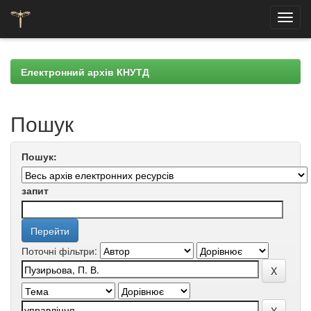
Skip
navigation
Електронний архів КНУТД
Пошук
Пошук:
запит
Поточні фільтри: