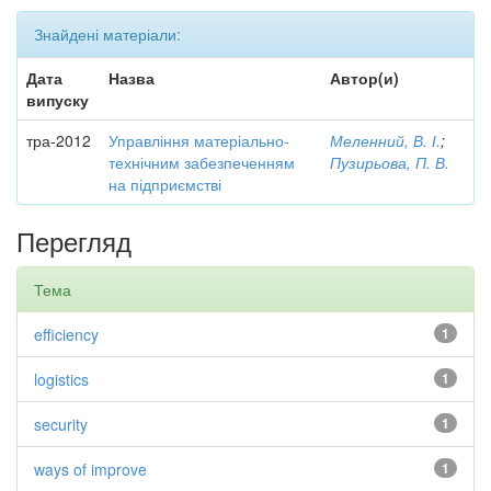
Знайдені матеріали:
Дата
Назва
Автор(и)
випуску
тра-2012
Управління матеріально-
Меленний, В. І.
;
технічним забезпеченням
Пузирьова, П. В.
на підприємстві
Перегляд
Тема
efficiency
1
logistics
1
security
1
ways of improve
1