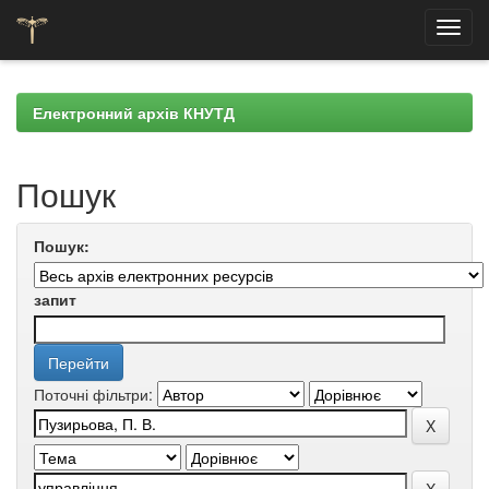
Skip
navigation
Електронний архів КНУТД
Пошук
Пошук:
запит
Поточні фільтри: