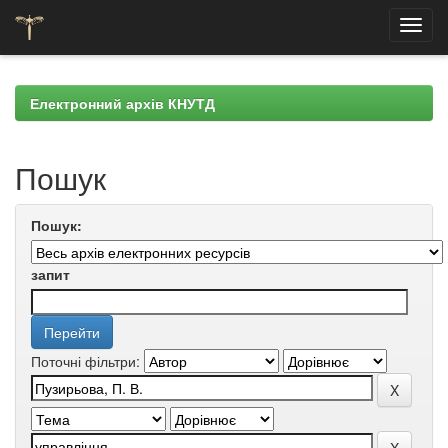
Skip
navigation
Електронний архів КНУТД
Пошук
Пошук:
запит
Поточні фільтри: