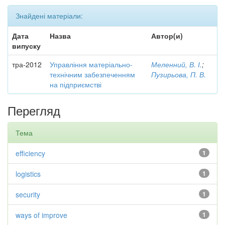
Знайдені матеріали:
Дата
Назва
Автор(и)
випуску
тра-2012
Управління матеріально-
Меленний, В. І.
;
технічним забезпеченням
Пузирьова, П. В.
на підприємстві
Перегляд
Тема
efficiency
1
logistics
1
security
1
ways of improve
1