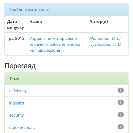
Знайдені матеріали:
Дата
Назва
Автор(и)
випуску
тра-2012
Управління матеріально-
Меленний, В. І.
;
технічним забезпеченням
Пузирьова, П. В.
на підприємстві
Перегляд
Тема
efficiency
1
logistics
1
security
1
ефективність
1