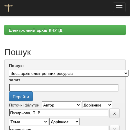
Skip
navigation
Електронний архів КНУТД
Пошук
Пошук:
запит
Поточні фільтри: