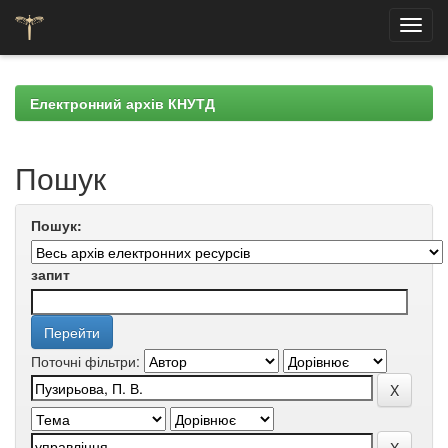
Skip
navigation
Електронний архів КНУТД
Пошук
Пошук:
запит
Поточні фільтри: