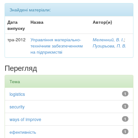
Знайдені матеріали:
Дата
Назва
Автор(и)
випуску
тра-2012
Управління матеріально-
Меленний, В. І.
;
технічним забезпеченням
Пузирьова, П. В.
на підприємстві
Перегляд
Тема
logistics
1
security
1
ways of improve
1
ефективність
1