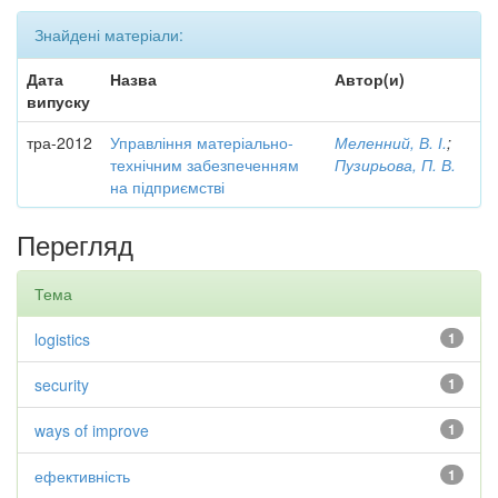
Знайдені матеріали:
Дата
Назва
Автор(и)
випуску
тра-2012
Управління матеріально-
Меленний, В. І.
;
технічним забезпеченням
Пузирьова, П. В.
на підприємстві
Перегляд
Тема
logistics
1
security
1
ways of improve
1
ефективність
1