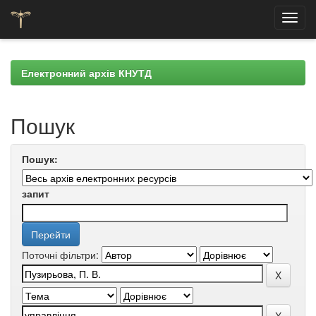
Skip
navigation
Електронний архів КНУТД
Пошук
Пошук:
запит
Поточні фільтри: