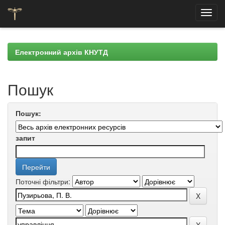
Skip
navigation
Електронний архів КНУТД
Пошук
Пошук:
запит
Поточні фільтри: