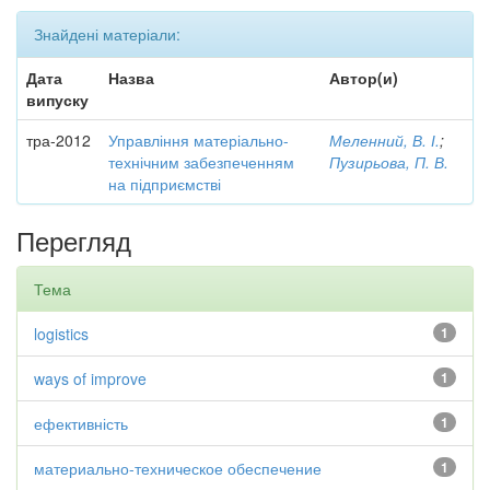
Знайдені матеріали:
Дата
Назва
Автор(и)
випуску
тра-2012
Управління матеріально-
Меленний, В. І.
;
технічним забезпеченням
Пузирьова, П. В.
на підприємстві
Перегляд
Тема
logistics
1
ways of improve
1
ефективність
1
материально-техническое обеспечение
1