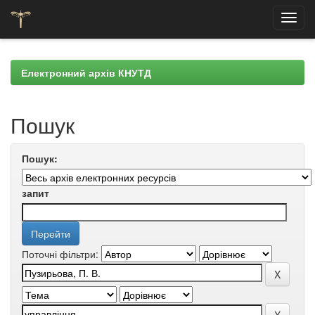
Skip
navigation
Електронний архів КНУТД
Пошук
Пошук:
запит
Поточні фільтри: