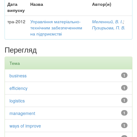
Дата
Назва
Автор(и)
випуску
тра-2012
Управління матеріально-
Меленний, В. І.
;
технічним забезпеченням
Пузирьова, П. В.
на підприємстві
Перегляд
Тема
business
1
efficiency
1
logistics
1
management
1
ways of improve
1