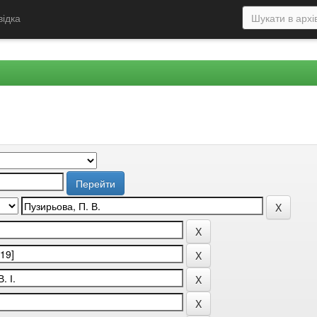
відка