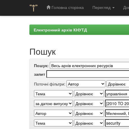
Головна сторінка
Перегляд
До
Skip
navigation
Електронний архів КНУТД
Пошук
Пошук:
запит
Поточні фільтри: