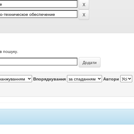
в пошуку.
Впорядкування
Автори