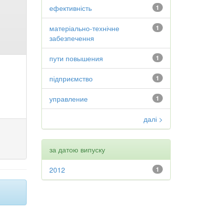
ефективність
1
матеріально-технічне
1
забезпечення
пути повышения
1
підприємство
1
управление
1
далі >
за датою випуску
2012
1