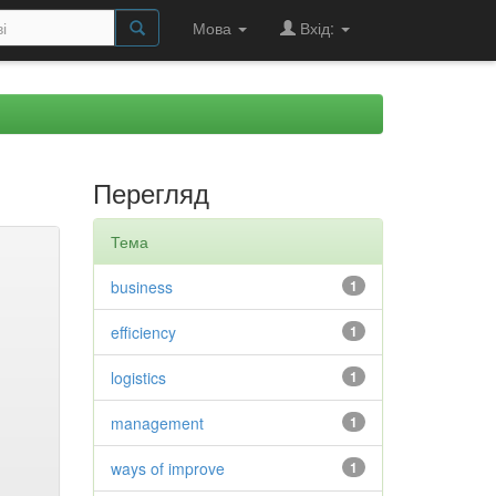
Мова
Вхід:
Перегляд
Тема
business
1
efficiency
1
logistics
1
management
1
ways of improve
1