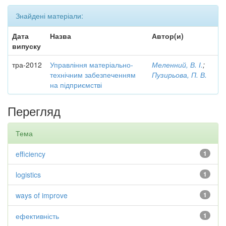
Знайдені матеріали:
Дата
Назва
Автор(и)
випуску
тра-2012
Управління матеріально-
Меленний, В. І.
;
технічним забезпеченням
Пузирьова, П. В.
на підприємстві
Перегляд
Тема
efficiency
1
logistics
1
ways of improve
1
ефективність
1