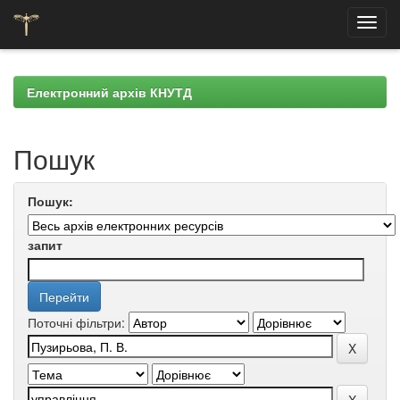
Skip
navigation
Електронний архів КНУТД
Пошук
Пошук:
запит
Поточні фільтри: