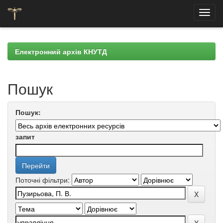
Skip
navigation
Електронний архів КНУТД
Пошук
Пошук:
запит
Поточні фільтри: