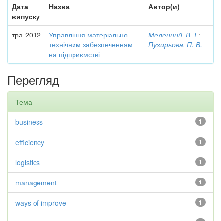
Дата
Назва
Автор(и)
випуску
тра-2012
Управління матеріально-
Меленний, В. І.
;
технічним забезпеченням
Пузирьова, П. В.
на підприємстві
Перегляд
Тема
business
1
efficiency
1
logistics
1
management
1
ways of improve
1