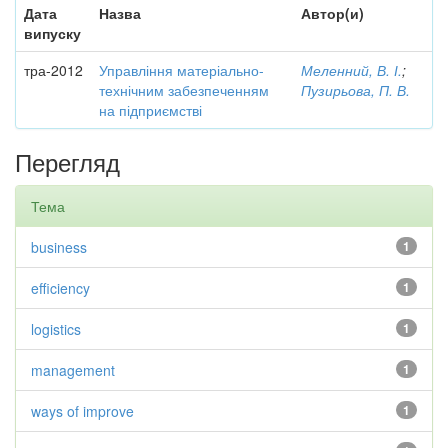
Дата
Назва
Автор(и)
випуску
тра-2012
Управління матеріально-
Меленний, В. І.
;
технічним забезпеченням
Пузирьова, П. В.
на підприємстві
Перегляд
Тема
business
1
efficiency
1
logistics
1
management
1
ways of improve
1