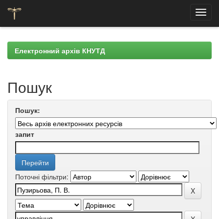
Skip
navigation
Електронний архів КНУТД
Пошук
Пошук:
запит
Поточні фільтри: