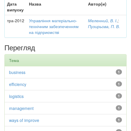
Дата
Назва
Автор(и)
випуску
тра-2012
Управління матеріально-
Меленний, В. І.
;
технічним забезпеченням
Пузирьова, П. В.
на підприємстві
Перегляд
Тема
business
1
efficiency
1
logistics
1
management
1
ways of improve
1