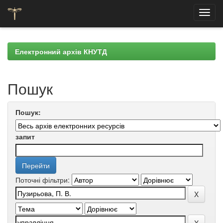
Skip
navigation
Електронний архів КНУТД
Пошук
Пошук:
запит
Поточні фільтри: