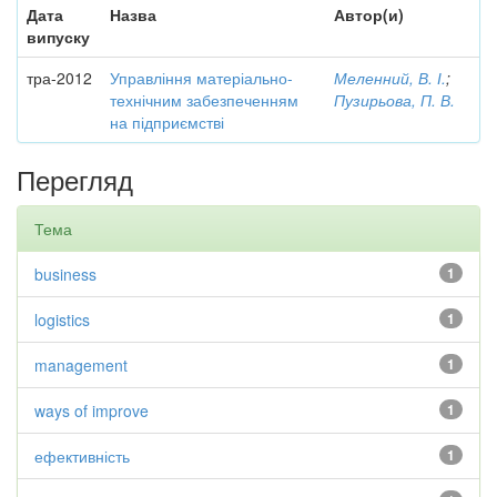
Дата
Назва
Автор(и)
випуску
тра-2012
Управління матеріально-
Меленний, В. І.
;
технічним забезпеченням
Пузирьова, П. В.
на підприємстві
Перегляд
Тема
business
1
logistics
1
management
1
ways of improve
1
ефективність
1