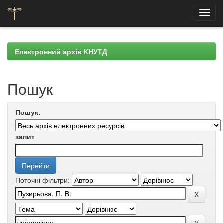
Skip
navigation
Електронний архів КНУТД
Пошук
Пошук:
запит
Поточні фільтри: