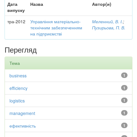
Дата
Назва
Автор(и)
випуску
тра-2012
Управління матеріально-
Меленний, В. І.
;
технічним забезпеченням
Пузирьова, П. В.
на підприємстві
Перегляд
Тема
business
1
efficiency
1
logistics
1
management
1
ефективність
1