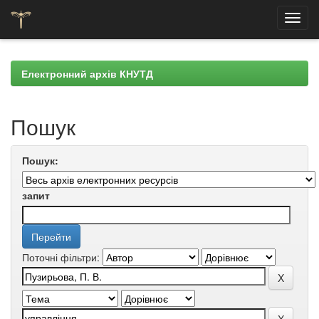
Skip
navigation
Електронний архів КНУТД
Пошук
Пошук:
запит
Поточні фільтри: