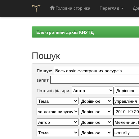
Головна сторінка
Перегляд
До
Skip
navigation
Електронний архів КНУТД
Пошук
Пошук:
запит
Поточні фільтри: