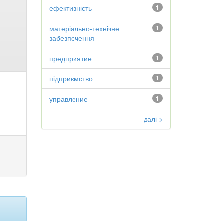
ефективність
1
матеріально-технічне
1
забезпечення
предприятие
1
підприємство
1
управление
1
далі >