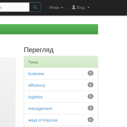
Мова
Вхід:
Перегляд
Тема
business
1
efficiency
1
logistics
1
management
1
ways of improve
1