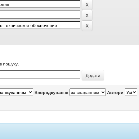
в пошуку.
Впорядкування
Автори