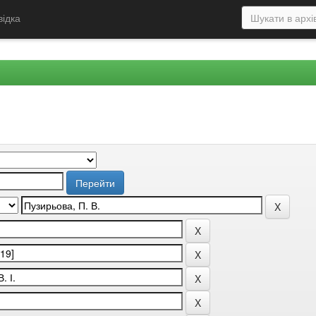
відка