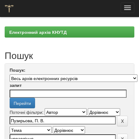
Skip
navigation
Електронний архів КНУТД
Пошук
Пошук:
запит
Поточні фільтри: