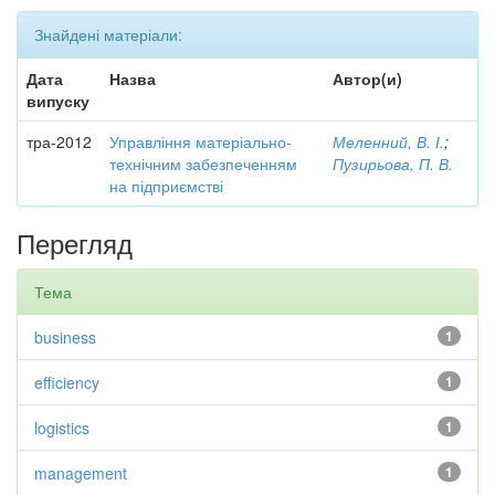
Знайдені матеріали:
Дата
Назва
Автор(и)
випуску
тра-2012
Управління матеріально-
Меленний, В. І.
;
технічним забезпеченням
Пузирьова, П. В.
на підприємстві
Перегляд
Тема
business
1
efficiency
1
logistics
1
management
1