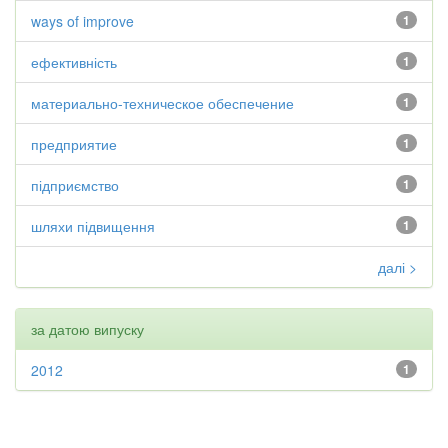
ways of improve
1
ефективність
1
материально-техническое обеспечение
1
предприятие
1
підприємство
1
шляхи підвищення
1
далі >
за датою випуску
2012
1