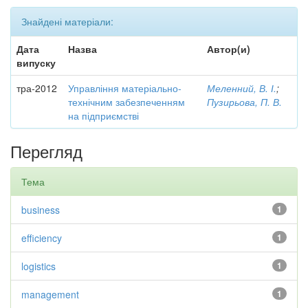
Знайдені матеріали:
Дата
Назва
Автор(и)
випуску
тра-2012
Управління матеріально-
Меленний, В. І.
;
технічним забезпеченням
Пузирьова, П. В.
на підприємстві
Перегляд
Тема
business
1
efficiency
1
logistics
1
management
1