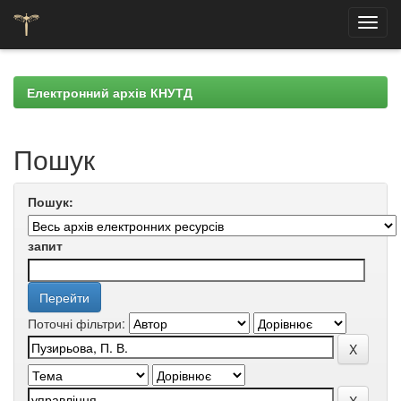
Skip
navigation
Електронний архів КНУТД
Пошук
Пошук:
запит
Поточні фільтри: