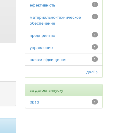
ефективність
1
материально-техническое
1
обеспечение
предприятие
1
управление
1
шляхи підвищення
1
далі >
за датою випуску
2012
1