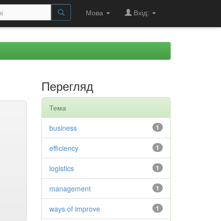
Мова
Вхід:
Перегляд
Тема
business
1
efficiency
1
logistics
1
management
1
ways of improve
1