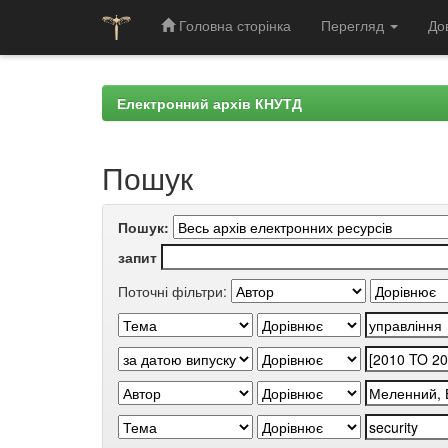
Головна сторінка
Перегляд
До
Skip
navigation
Електронний архів КНУТД
Пошук
Пошук:
запит
Поточні фільтри: