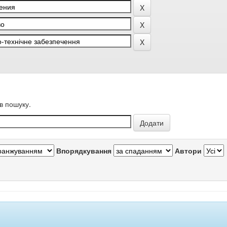
в пошуку.
Впорядкування
Автори