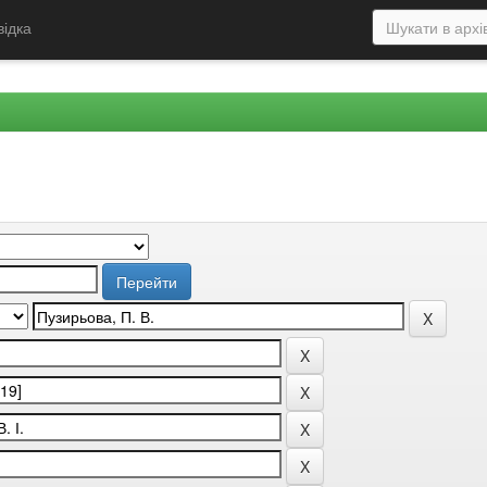
відка