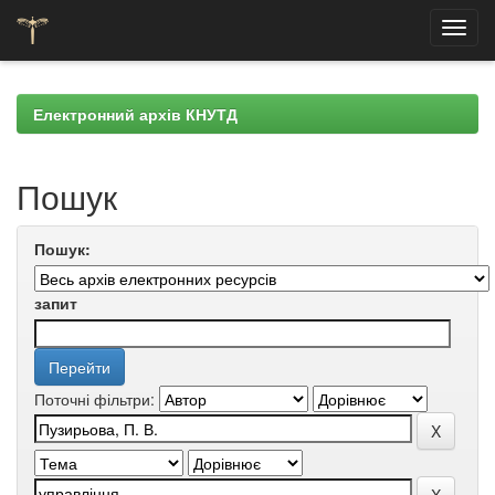
Skip
navigation
Електронний архів КНУТД
Пошук
Пошук:
запит
Поточні фільтри: