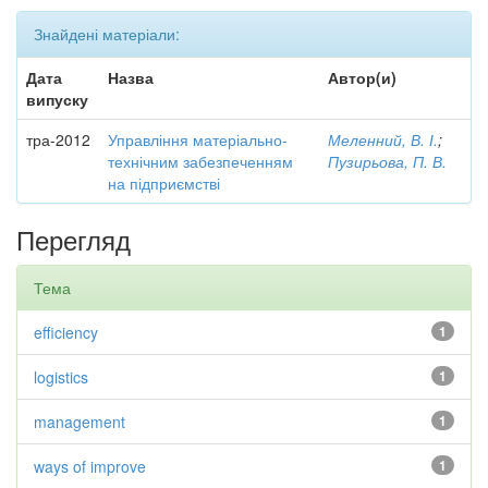
Знайдені матеріали:
Дата
Назва
Автор(и)
випуску
тра-2012
Управління матеріально-
Меленний, В. І.
;
технічним забезпеченням
Пузирьова, П. В.
на підприємстві
Перегляд
Тема
efficiency
1
logistics
1
management
1
ways of improve
1