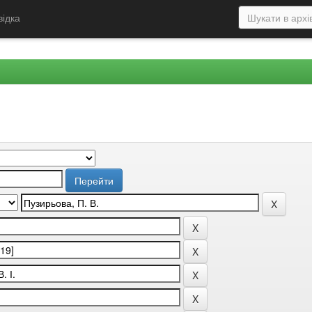
відка