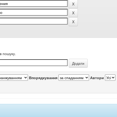
в пошуку.
Впорядкування
Автори