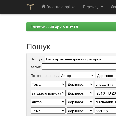
Головна сторінка
Перегляд
До
Skip
navigation
Електронний архів КНУТД
Пошук
Пошук:
запит
Поточні фільтри: