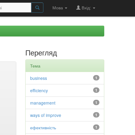
Мова
Вхід:
Перегляд
Тема
business
1
efficiency
1
management
1
ways of improve
1
ефективність
1