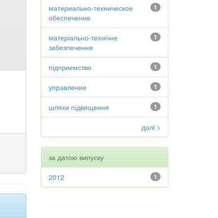
материально-техническое
1
обеспечение
матеріально-технічне
1
забезпечення
підприємство
1
управление
1
шляхи підвищення
1
далі >
за датою випуску
2012
1