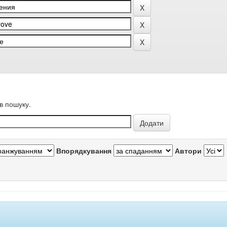
в пошуку.
Впорядкування
Автори