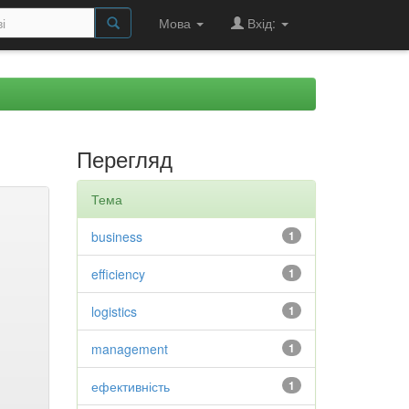
Мова
Вхід:
Перегляд
Тема
business
1
efficiency
1
logistics
1
management
1
ефективність
1