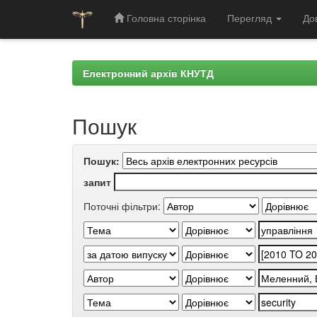
Головна сторінка
Перегляд
До
Skip
navigation
Електронний архів КНУТД
Пошук
Пошук:
запит
Поточні фільтри: