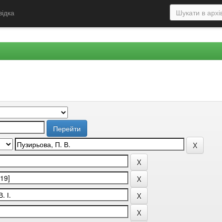
відка