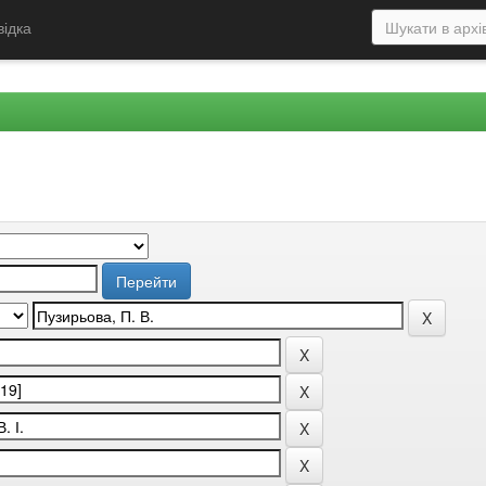
відка