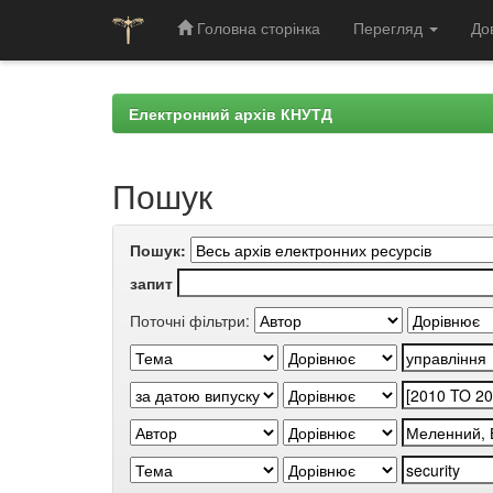
Головна сторінка
Перегляд
До
Skip
navigation
Електронний архів КНУТД
Пошук
Пошук:
запит
Поточні фільтри: