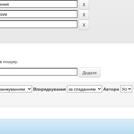
в пошуку.
Впорядкування
Автори