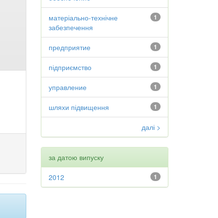
матеріально-технічне
1
забезпечення
предприятие
1
підприємство
1
управление
1
шляхи підвищення
1
далі >
за датою випуску
2012
1