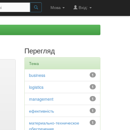
Мова
Вхід:
Перегляд
Тема
business
1
logistics
1
management
1
ефективність
1
материально-техническое
1
обеспечение