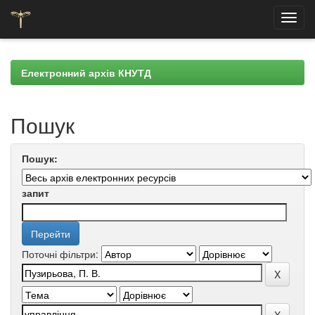
Skip
navigation
Електронний архів КНУТД
Пошук
Пошук:
запит
Поточні фільтри: