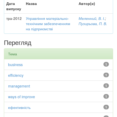
Дата
Назва
Автор(и)
випуску
тра-2012
Управління матеріально-
Меленний, В. І.
;
технічним забезпеченням
Пузирьова, П. В.
на підприємстві
Перегляд
Тема
business
1
efficiency
1
management
1
ways of improve
1
ефективність
1