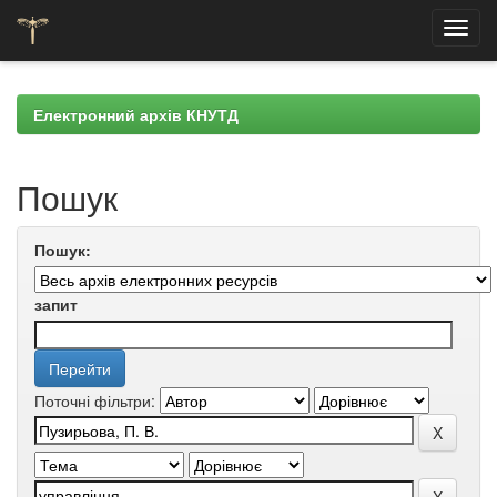
Skip
navigation
Електронний архів КНУТД
Пошук
Пошук:
запит
Поточні фільтри: