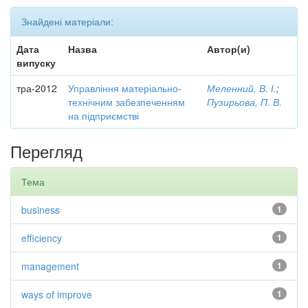
Знайдені матеріали:
Дата
Назва
Автор(и)
випуску
тра-2012
Управління матеріально-
Меленний, В. І.
;
технічним забезпеченням
Пузирьова, П. В.
на підприємстві
Перегляд
Тема
business
1
efficiency
1
management
1
ways of improve
1