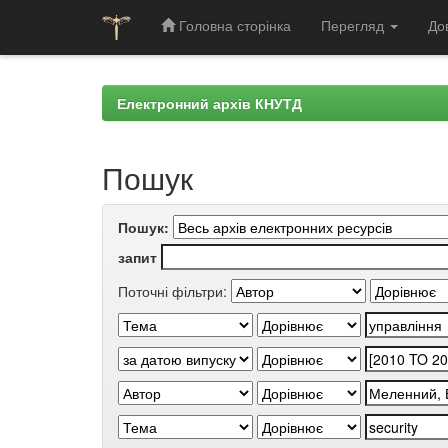
Головна сторінка
Перегляд
До
Skip
navigation
Електронний архів КНУТД
Пошук
Пошук:
запит
Поточні фільтри: