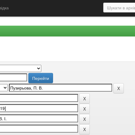
відка