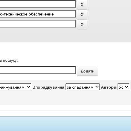
в пошуку.
Впорядкування
Автори