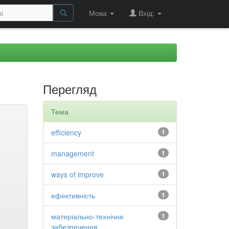
Мова
Вхід:
Перегляд
Тема
efficiency
1
management
1
ways of improve
1
ефективність
1
матеріально-технічне
1
забезпечення