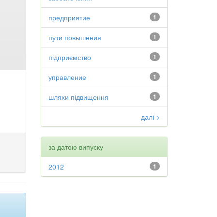
предприятие
1
пути повышения
1
підприємство
1
управление
1
шляхи підвищення
1
далі >
за датою випуску
2012
1