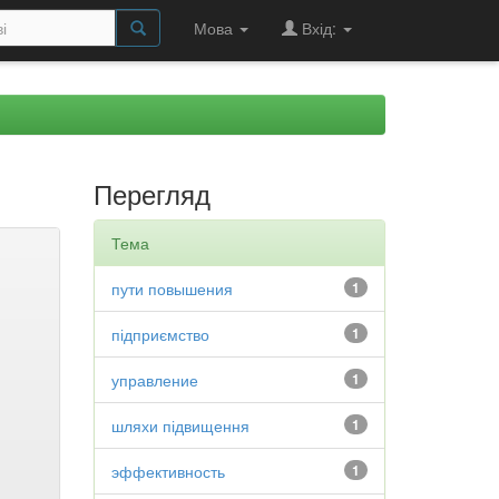
Мова
Вхід:
Перегляд
Тема
пути повышения
1
підприємство
1
управление
1
шляхи підвищення
1
эффективность
1