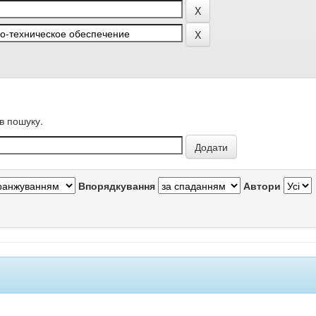
в пошуку.
Впорядкування
Автори