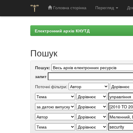
Головна сторінка
Перегляд
До
Skip
navigation
Електронний архів КНУТД
Пошук
Пошук:
запит
Поточні фільтри: