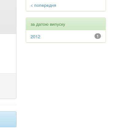
< попередня
за датою випуску
2012
1