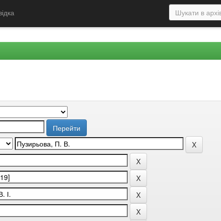
відка