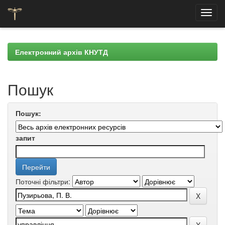
Skip
navigation
Електронний архів КНУТД
Пошук
Пошук:
запит
Поточні фільтри: