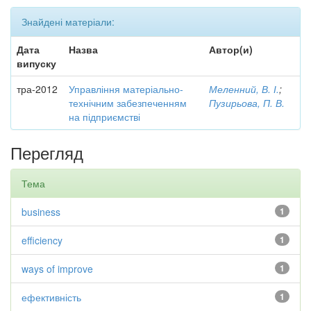
Знайдені матеріали:
Дата
Назва
Автор(и)
випуску
тра-2012
Управління матеріально-
Меленний, В. І.
;
технічним забезпеченням
Пузирьова, П. В.
на підприємстві
Перегляд
Тема
business
1
efficiency
1
ways of improve
1
ефективність
1