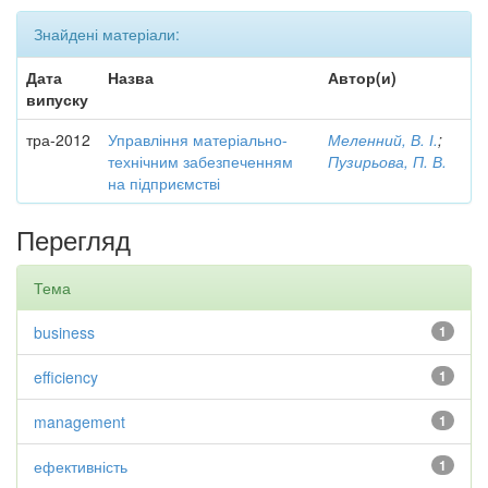
Знайдені матеріали:
Дата
Назва
Автор(и)
випуску
тра-2012
Управління матеріально-
Меленний, В. І.
;
технічним забезпеченням
Пузирьова, П. В.
на підприємстві
Перегляд
Тема
business
1
efficiency
1
management
1
ефективність
1