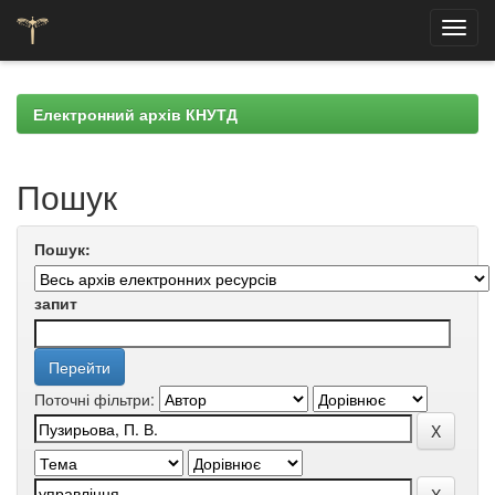
Skip
navigation
Електронний архів КНУТД
Пошук
Пошук:
запит
Поточні фільтри: