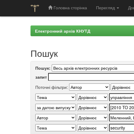
Головна сторінка
Перегляд
До
Skip
navigation
Електронний архів КНУТД
Пошук
Пошук:
запит
Поточні фільтри: