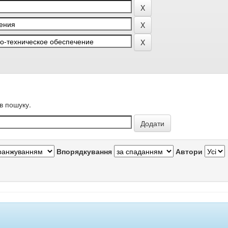
в пошуку.
Впорядкування
Автори