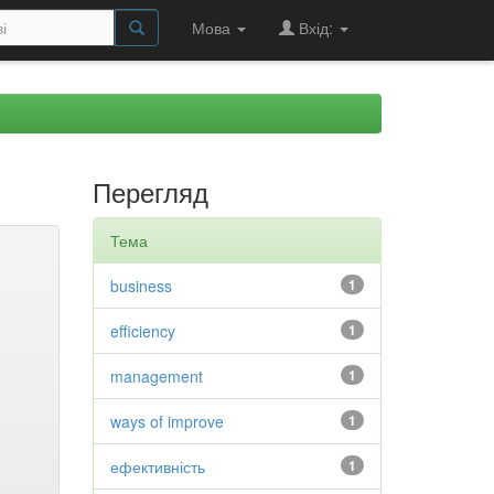
Мова
Вхід:
Перегляд
Тема
business
1
efficiency
1
management
1
ways of improve
1
ефективність
1