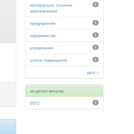
матеріально-технічне
1
забезпечення
предприятие
1
підприємство
1
управление
1
шляхи підвищення
1
далі >
за датою випуску
2012
1