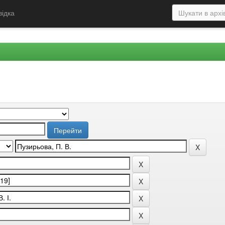
відка