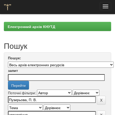
Skip
navigation
Електронний архів КНУТД
Пошук
Пошук:
запит
Поточні фільтри: