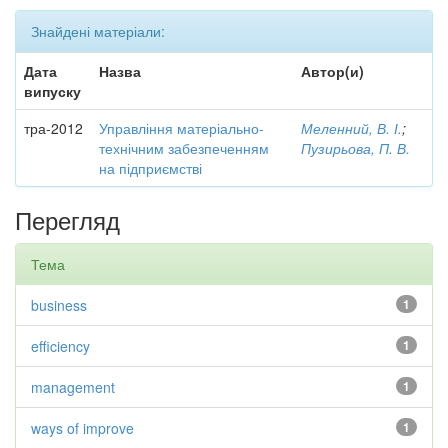
Знайдені матеріали:
Дата
Назва
Автор(и)
випуску
тра-2012
Управління матеріально-
Меленний, В. І.
;
технічним забезпеченням
Пузирьова, П. В.
на підприємстві
Перегляд
Тема
business
1
efficiency
1
management
1
ways of improve
1