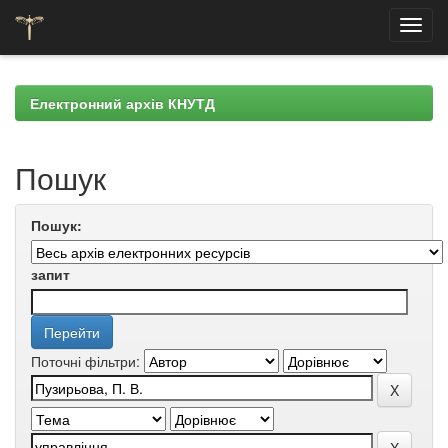
Skip
navigation
Електронний архів КНУТД
Пошук
Пошук:
запит
Поточні фільтри: