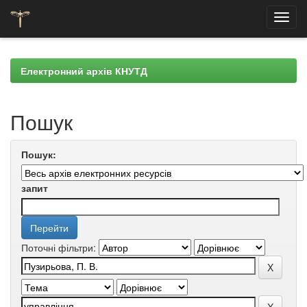
Skip
navigation
Електронний архів КНУТД
Пошук
Пошук:
запит
Поточні фільтри: