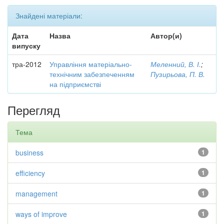
Знайдені матеріали:
Дата
Назва
Автор(и)
випуску
тра-2012
Управління матеріально-
Меленний, В. І.
;
технічним забезпеченням
Пузирьова, П. В.
на підприємстві
Перегляд
Тема
business
1
efficiency
1
management
1
ways of improve
1