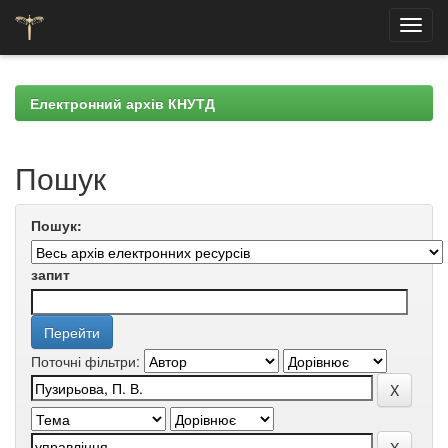
Skip
navigation
Електронний архів КНУТД
Пошук
Пошук:
запит
Поточні фільтри: