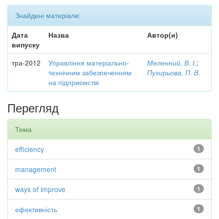
Знайдені матеріали:
Дата
Назва
Автор(и)
випуску
тра-2012
Управління матеріально-
Меленний, В. І.
;
технічним забезпеченням
Пузирьова, П. В.
на підприємстві
Перегляд
Тема
efficiency
1
management
1
ways of improve
1
ефективність
1