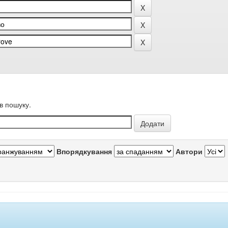
в пошуку.
Впорядкування
Автори