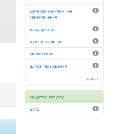
матеріально-технічне
1
забезпечення
предприятие
1
пути повышения
1
управление
1
шляхи підвищення
1
далі >
за датою випуску
2012
1