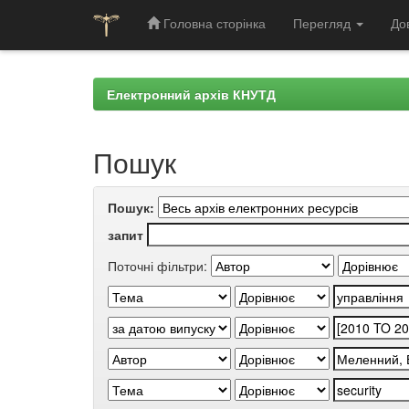
Головна сторінка
Перегляд
До
Skip
navigation
Електронний архів КНУТД
Пошук
Пошук:
запит
Поточні фільтри: