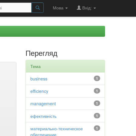
Мова
Вхід:
Перегляд
Тема
business
1
efficiency
1
management
1
ефективність
1
материально-техническое
1
обеспечение