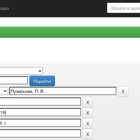
відка