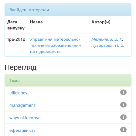
Знайдені матеріали:
Дата
Назва
Автор(и)
випуску
тра-2012
Управління матеріально-
Меленний, В. І.
;
технічним забезпеченням
Пузирьова, П. В.
на підприємстві
Перегляд
Тема
efficiency
1
management
1
ways of improve
1
ефективність
1