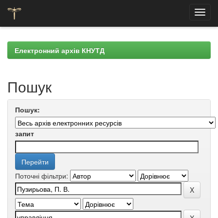
Skip
navigation
Електронний архів КНУТД
Пошук
Пошук:
запит
Поточні фільтри: