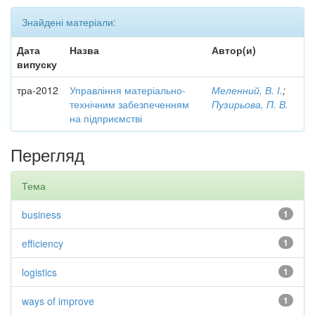
Знайдені матеріали:
Дата
Назва
Автор(и)
випуску
тра-2012
Управління матеріально-
Меленний, В. І.
;
технічним забезпеченням
Пузирьова, П. В.
на підприємстві
Перегляд
Тема
business
1
efficiency
1
logistics
1
ways of improve
1