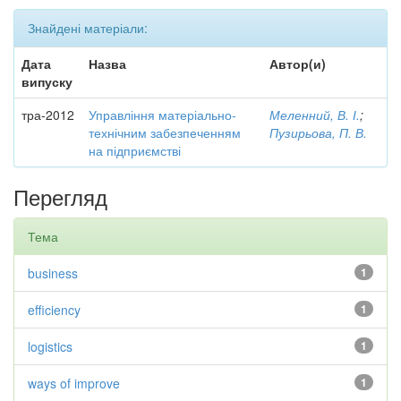
Знайдені матеріали:
Дата
Назва
Автор(и)
випуску
тра-2012
Управління матеріально-
Меленний, В. І.
;
технічним забезпеченням
Пузирьова, П. В.
на підприємстві
Перегляд
Тема
business
1
efficiency
1
logistics
1
ways of improve
1