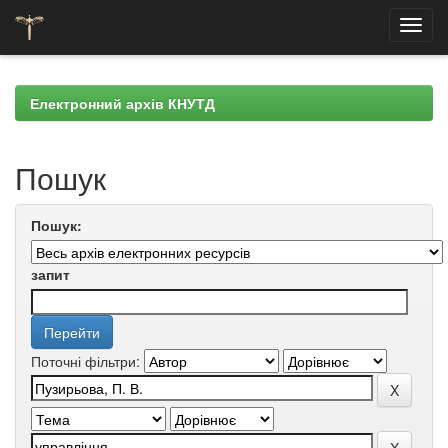
Skip
navigation
Електронний архів КНУТД
Пошук
Пошук:
запит
Поточні фільтри: