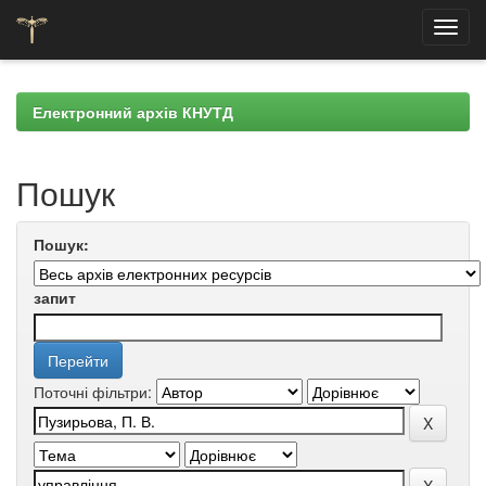
Skip
navigation
Електронний архів КНУТД
Пошук
Пошук:
запит
Поточні фільтри: