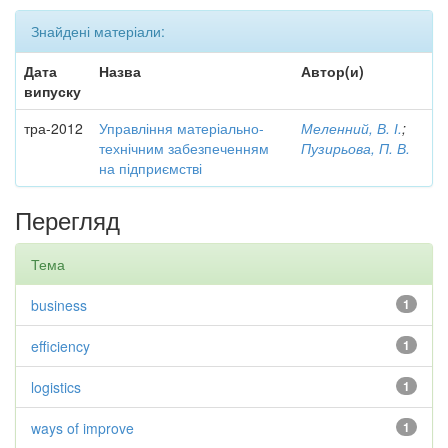
Знайдені матеріали:
Дата
Назва
Автор(и)
випуску
тра-2012
Управління матеріально-
Меленний, В. І.
;
технічним забезпеченням
Пузирьова, П. В.
на підприємстві
Перегляд
Тема
business
1
efficiency
1
logistics
1
ways of improve
1