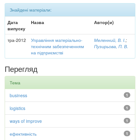
Знайдені матеріали:
Дата
Назва
Автор(и)
випуску
тра-2012
Управління матеріально-
Меленний, В. І.
;
технічним забезпеченням
Пузирьова, П. В.
на підприємстві
Перегляд
Тема
business
1
logistics
1
ways of improve
1
ефективність
1