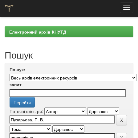
Skip
navigation
Електронний архів КНУТД
Пошук
Пошук:
запит
Поточні фільтри: