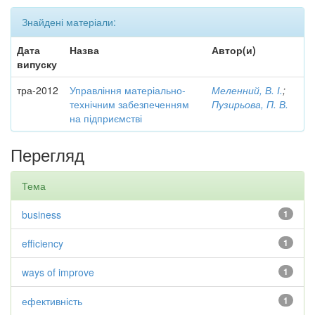
Знайдені матеріали:
Дата
Назва
Автор(и)
випуску
тра-2012
Управління матеріально-
Меленний, В. І.
;
технічним забезпеченням
Пузирьова, П. В.
на підприємстві
Перегляд
Тема
business
1
efficiency
1
ways of improve
1
ефективність
1