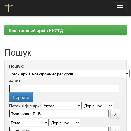
Skip
navigation
Електронний архів КНУТД
Пошук
Пошук:
запит
Поточні фільтри: