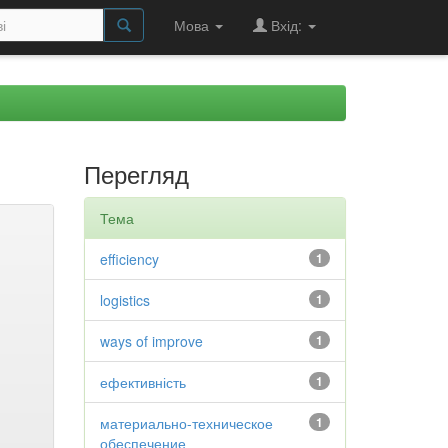
Мова
Вхід:
Перегляд
Тема
efficiency
1
logistics
1
ways of improve
1
ефективність
1
материально-техническое
1
обеспечение