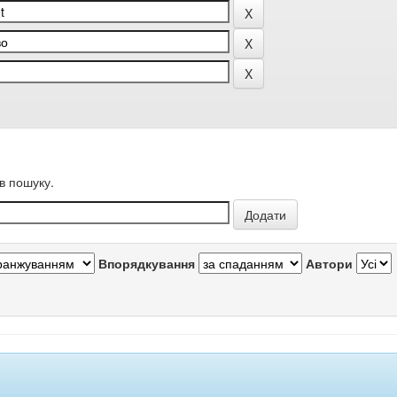
в пошуку.
Впорядкування
Автори