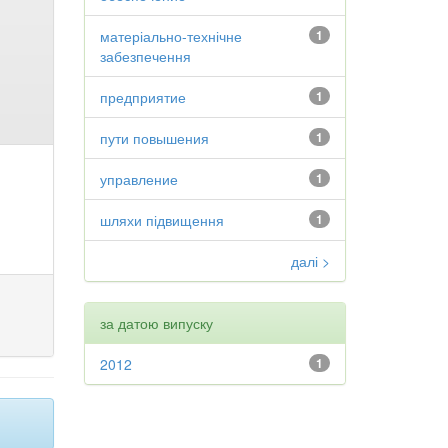
матеріально-технічне
1
забезпечення
предприятие
1
пути повышения
1
управление
1
шляхи підвищення
1
далі >
за датою випуску
2012
1