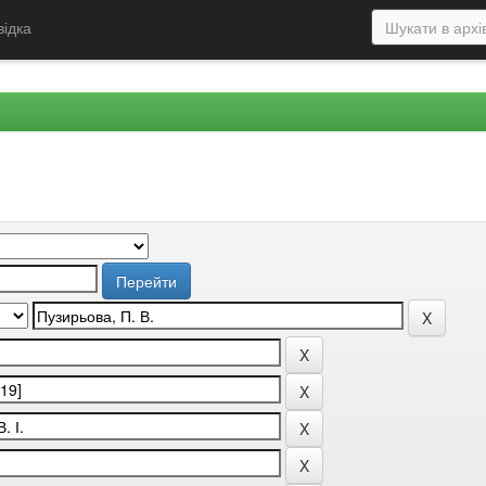
відка