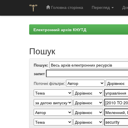
Головна сторінка
Перегляд
До
Skip
navigation
Електронний архів КНУТД
Пошук
Пошук:
запит
Поточні фільтри: