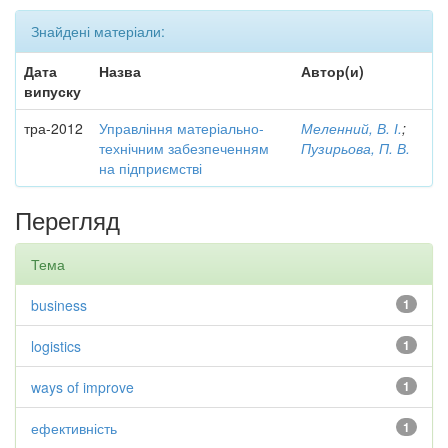
Знайдені матеріали:
Дата
Назва
Автор(и)
випуску
тра-2012
Управління матеріально-
Меленний, В. І.
;
технічним забезпеченням
Пузирьова, П. В.
на підприємстві
Перегляд
Тема
business
1
logistics
1
ways of improve
1
ефективність
1