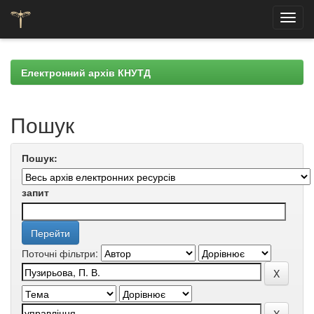
Skip
navigation
Електронний архів КНУТД
Пошук
Пошук:
запит
Поточні фільтри: