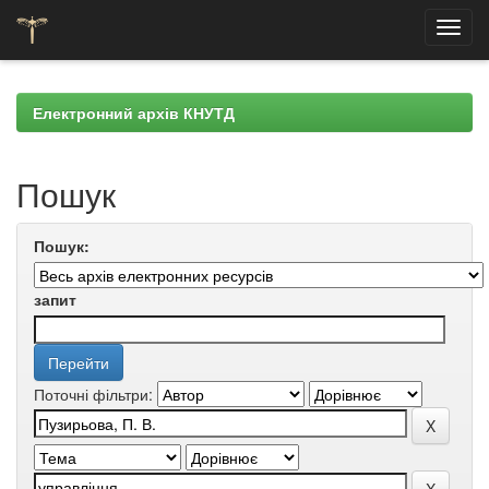
Skip
navigation
Електронний архів КНУТД
Пошук
Пошук:
запит
Поточні фільтри: