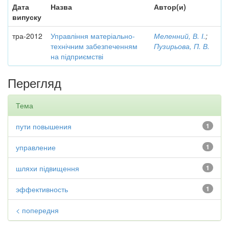
Дата
Назва
Автор(и)
випуску
тра-2012
Управління матеріально-
Меленний, В. І.
;
технічним забезпеченням
Пузирьова, П. В.
на підприємстві
Перегляд
Тема
пути повышения
1
управление
1
шляхи підвищення
1
эффективность
1
< попередня