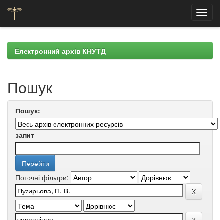
Skip
navigation
Електронний архів КНУТД
Пошук
Пошук:
запит
Поточні фільтри: