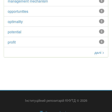
management mechanism
1
opportunities
1
optimality
1
potential
1
profit
1
далі >
Інституційний репозитарій КНУТД © 2026