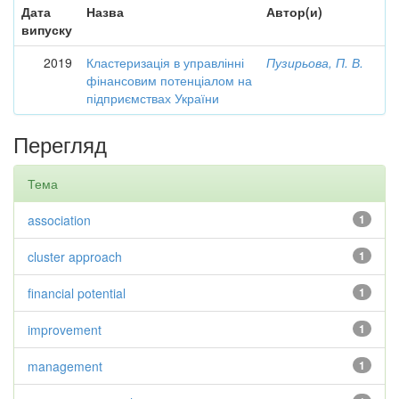
Дата
Назва
Автор(и)
випуску
2019
Кластеризація в управлінні
Пузирьова, П. В.
фінансовим потенціалом на
підприємствах України
Перегляд
Тема
association
1
cluster approach
1
financial potential
1
improvement
1
management
1