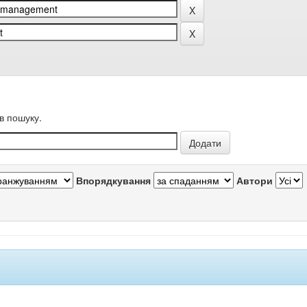
в пошуку.
Впорядкування
Автори