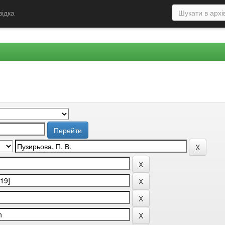
відка