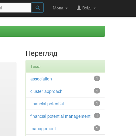
Мова
Вхід:
Перегляд
Тема
association
1
cluster approach
1
financial potential
1
financial potential management
1
management
1