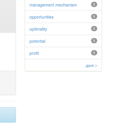
management mechanism
1
opportunities
1
optimality
1
potential
1
profit
1
далі >