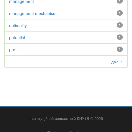
management
1
management mechanism
1
optimality
1
potential
1
profit
1
далі >
Інституційний репозитарій КНУТД © 2026