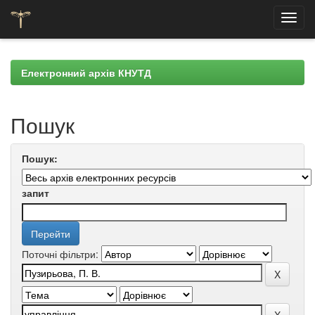
Skip
navigation
Електронний архів КНУТД
Пошук
Пошук:
запит
Поточні фільтри: