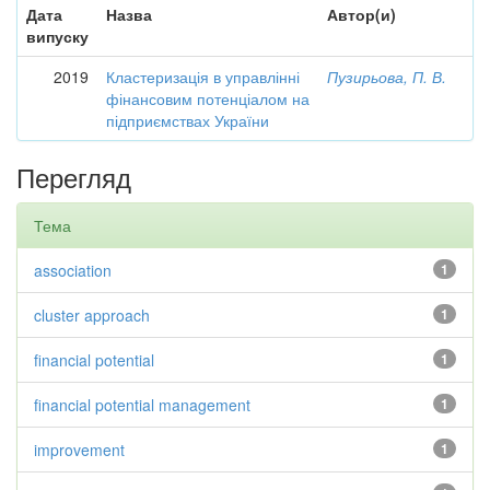
Дата
Назва
Автор(и)
випуску
2019
Кластеризація в управлінні
Пузирьова, П. В.
фінансовим потенціалом на
підприємствах України
Перегляд
Тема
association
1
cluster approach
1
financial potential
1
financial potential management
1
improvement
1