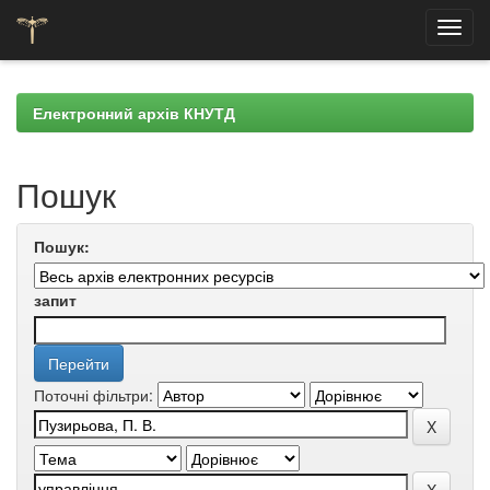
Skip
navigation
Електронний архів КНУТД
Пошук
Пошук:
запит
Поточні фільтри: