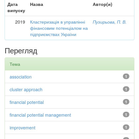
Дата
Назва
Автор(и)
випуску
2019
Кластеризація в управлінні
Пузирьова, П. В.
фінансовим потенціалом на
підприємствах України
Перегляд
Тема
association
1
cluster approach
1
financial potential
1
financial potential management
1
improvement
1