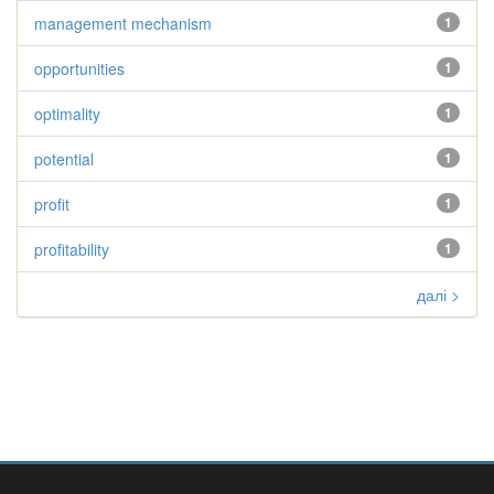
management mechanism
1
opportunities
1
optimality
1
potential
1
profit
1
profitability
1
далі >