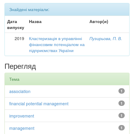
Знайдені матеріали:
Дата
Назва
Автор(и)
випуску
2019
Кластеризація в управлінні
Пузирьова, П. В.
фінансовим потенціалом на
підприємствах України
Перегляд
Тема
association
1
financial potential management
1
improvement
1
management
1