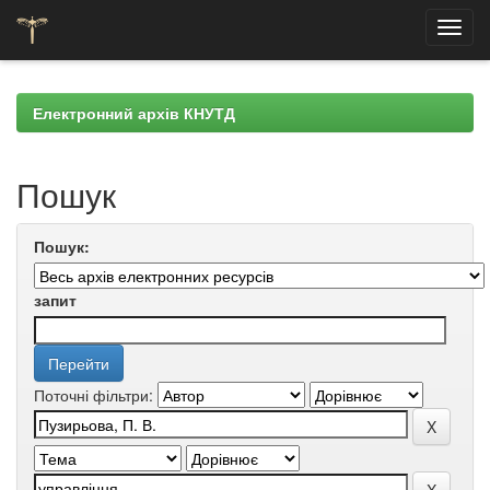
Skip
navigation
Електронний архів КНУТД
Пошук
Пошук:
запит
Поточні фільтри: